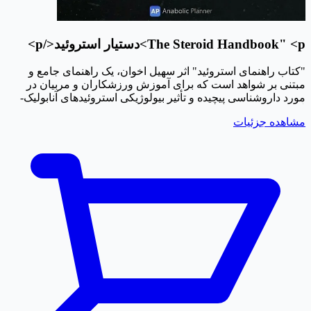
The Steroid Handbook" <p>دستیار استروئید</p>
"کتاب راهنمای استروئید" اثر سهیل اخوان، یک راهنمای جامع و
مبتنی بر شواهد است که برای آموزش ورزشکاران و مربیان در
مورد داروشناسی پیچیده و تأثیر بیولوژیکی استروئیدهای آنابولیک-
آندروژنیک (AAS) طراحی شده است. هدف اصلی نویسنده ارائه
مشاهده جزئیات
دانش علمی برای جلوگیری از "علل غم انگیز مرگ" و عوارض
سلامتی است که اغلب در جوامع بدنسازی و ورزشی به دلیل
مصرف تجربی و ناآگاهانه دارو مشاهده می شود. 1. مبانی
بیولوژیکی و داروشناسی سیستم غدد درون ریز: توضیح می دهد که
چگونه هورمون هایی مانند تستوسترون، استروژن و هورمون رشد
در سیستم های تنظیم کننده طبیعی بدن، مانند محور HPG
(هیپوتالاموس-هیپوفیز-گناد) عمل می کنند. فارماکوکینتیک و
دینامیک: متن بین نحوه عملکرد بدن بر روی دارو (جذب، متابولیسم،
نیمه عمر) و نحوه عملکرد دارو بر روی بدن تمایز قائل می شود.
فراهمی زیستی: جزئیات "اثر عبور اول" را شرح می دهد و توضیح
می دهد که چرا استروئیدهای خوراکی اغلب به اصلاح شیمیایی
(آلکیلاسیون 17-آلفا) نیاز دارند تا از متابولیسم کبد جان سالم به در
ببرند، در حالی که تزریقی ها از این "مالیات" عبور می کنند. 2. انواع
مواد و مکانیسم های آنها طبقه بندی AAS: استروئیدها به مشتقات
تستوسترون، 19-نورتستوسترون و دی هیدروتستوسترون (DHT)