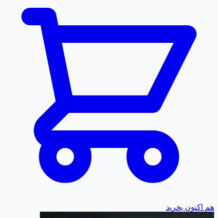
برادرانه" می رود و رویکردی گام به گام و مبتنی بر علم را برای یک
درمان موفق در طول دوره/پس از دوره ارائه می دهد. بیاموزید که
چگونه: -هورمون های خود را دوباره راه اندازی کنید: تولید طبیعی
تستوسترون خود را با پروتکل های دقیق و مثال های دوز به مسیر
اصلی بازگردانید. -از اندام های خود محافظت کنید: بفهمید که چه
آزمایش های خونی را باید انجام دهید و از چه مکمل هایی برای حفظ
سلامت کبد، کلیه ها و قلب خود استفاده کنید. -از از دست دادن
عضلات جلوگیری کنید: یاد بگیرید که چگونه با کورتیزول و سایر
هورمون های کاتابولیک که می توانند دستاوردهای شما را از بین
ببرند، مبارزه کنید. -سلامتی خود را بهینه کنید: کشف کنید که چگونه
همه چیز را از سلامت پروستات و تیروئید گرفته تا حساسیت گیرنده
ها و بهزیستی روانی را مورد توجه قرار دهید. چه در OCT/PCT تازه
کار باشید و چه به دنبال یک رویکرد علمی و پیشرفته تر هستید، این
راهنما اطلاعات دقیق و مراحل عملی مورد نیاز برای بهبودی ایمن،
حفظ پیشرفت خود و ادامه سفر تناسب اندام خود را ارائه می دهد.
هم اکنون بخرید