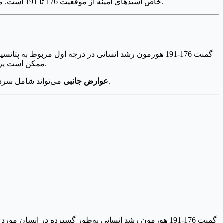
خاص اسیدهای آمینه از موقعیت 176 تا 191 است. محققان آن را برای تقلید از اثرات چربی‌سوزی هورمون رشد بدون ایجاد عوارض جانبی ناخواسته بر سطح قند خون یا رشد کلی توسعه داده‌اند.
фраگمنت 176-191 هورمون رشد انسانی در درجه اول مربوط به پتانسیل آن برای کاهش چربی است. تصور می‌شود که با تحریک
ممکن است پروفایل‌های لیپیدی و کنترل گلوکز را بهبود بخشد. برخی مطالعات نشان می‌دهند که می‌تواند به بازسازی غضروف و سلامت مفاصل کمک کند.
می‌تواند شامل سردرد، تهوع، سرگیجه و واکنش‌های در محل تزریق باشد. از آنجایی که این ماده غیرقانونی است، اثرات بلندمدت آن به خوبی شناخته نشده است.
عوارض جانبی