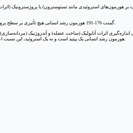
هیچ مدرکی وجود ندارد که نشان دهد фраگمنت 176-191 هورمون رشد انسانی هیچ تأثیری بر سطح پرولاکتین دارد.
دازه‌گیری اثرات آنابولیک (ساخت عضله) و آندروژنیک (مردانه‌سازی) استروئیدها
هورمون رشد انسانی یک پپتید است و نه یک استروئید، این نسبت اعمال نمی‌شود. این نسبت برای این ماده یک مقدار عددی نیست.