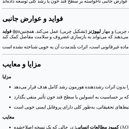
فواید و عوارض جانبی
 چربی) و مهار
لیپوژنز
(تشکیل چربی) عمل می‌کند. همچنین
فواید
مزایا و معایب
مزایا
معایب
کمبود مطالعات انسانی:
در حالی که یک نسخه اصلاح‌شده (AOD-9604) مورد مطالعه قرار گرفته است، خود фраگمنت 176-191 هورمون رشد انسانی به‌طور گسترده در انسان مورد مطالعه قرار نگرفته