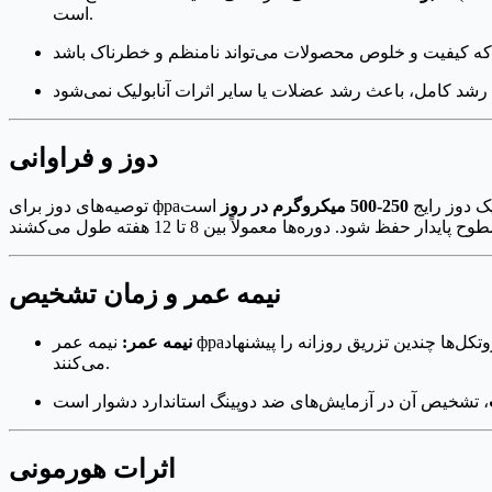
است.
دوز و فراوانی
250-500 میکروگرم در روز
است
نیمه عمر و زمان تشخیص
نیمه عمر:
نیمه عمر фраگمنت 176-191 هورمون رشد انسانی بسیار کوتاه است و تخمین‌ها از 30 دقیقه تا چند ساعت متغیر است. به همین دلیل است که برخی پروتکل‌ها چندین تزریق روزانه را پیشنهاد
می‌کنند.
اثرات هورمونی