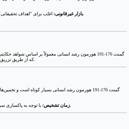
اغلب برای "اهداف تحقیقاتی" فروخته می‌شود و برای مصرف انسان تأیید نشده است، به این معنی که کیفیت و خلوص محصولات می‌تواند نامنظم و خطرناک باشد.
بازار غیرقانونی:
توصیه‌های دوز برای фраگمنت 176-191 هورمون رشد انسانی معمولاً بر اساس شواهد حکایتی و پروتکل‌های تحقیقاتی است، نه دستورالعمل‌های پزشکی ثابت‌شده. یک دوز رایج
که از طریق تزریق زیر جلدی انجام می‌شود. اغلب به دو تزریق روزانه تقسیم می‌شود تا سطوح پایدار حفظ شود. دوره‌ها معمولاً بین 8 تا 12 هفته طول می‌کشند.
، تشخیص آن در آزمایش‌های ضد دوپینگ استاندارد دشوار است.
زمان تشخیص:
با توجه به پاکسازی سر