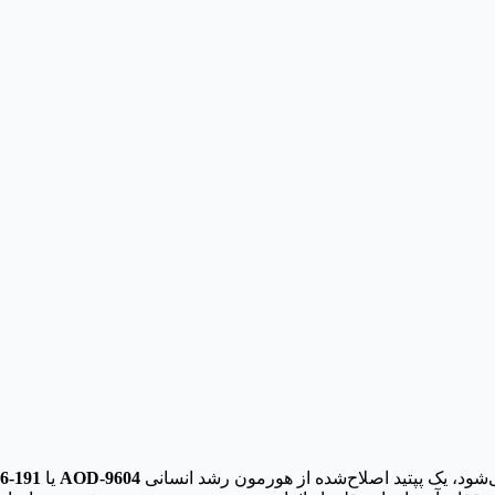
نیز شناخته می‌شود، یک پپتید اصلاح‌شده از هورمون رشد انسانی (hGH) است. این بخش انتهایی مولکول hGH، به‌طور
AOD-9604
یا
6-191