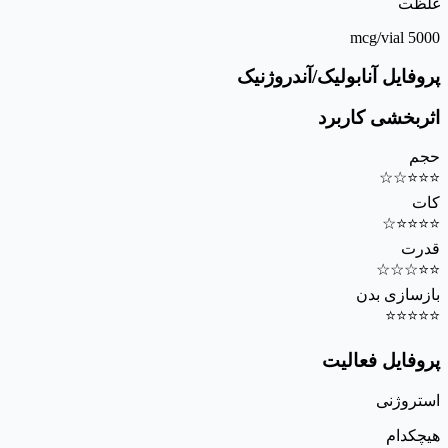
غلظت
5000 mcg/vial
پروفایل آنابولیک/آندروژنیک
اثربخشی کاربرد
حجم
☆
☆
⭐
⭐
⭐
کات
☆
⭐
⭐
⭐
⭐
قدرت
☆
☆
☆
⭐
⭐
بازسازی بدن
⭐
⭐
⭐
⭐
⭐
پروفایل فعالیت
استروژنی
هیچکدام