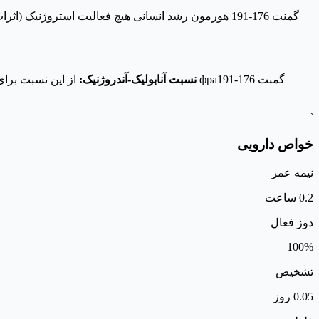
نسبت آنابولیک-آندروژنیک:
از این نسبت برای ان
`
خواص دارویی
نیمه عمر
0.2 ساعت
دوز فعال
100%
تشخیص
0.05 روز