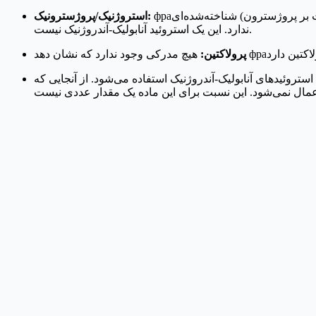
фраگمنت 176-191 هورمون رشد انسانی هیچ فعالیت استروژنیک (اثرات بر هورمون‌های استروئیدی مانند تستوسترون) یا پروژسترونیک (اثرات بر پروژسترون) شناخته‌شده‌ای
استروژنیک/پروژسترونیک:
ندارد. این یک استروئید آنابولیک-آندروژنیک نیست.
پرولاکتین:
ی آنابولیک-آندروژنیک استفاده می‌شود. از آنجایی که фраگمنت 176-191