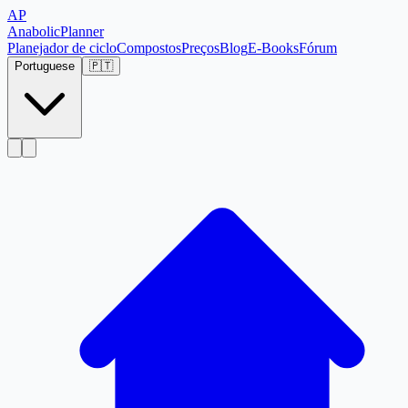
AP
Anabolic
Planner
Planejador de ciclo
Compostos
Preços
Blog
E-Books
Fórum
Portuguese
🇵🇹