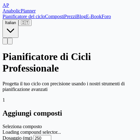
AP
Anabolic
Planner
Pianificatore del ciclo
Composti
Prezzi
Blog
E-Book
Foro
Italian
🇮🇹
Pianificatore di Cicli
Professionale
Progetta il tuo ciclo con precisione usando i nostri strumenti di
pianificazione avanzati
1
Aggiungi composti
Seleziona composto
Loading compound selector...
Dosaggio (mg)