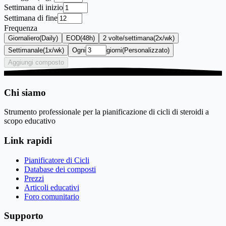
Settimana di inizio
Settimana di fine
Frequenza
Giornaliero
(Daily)
EOD
(48h)
2 volte/settimana
(2x/wk)
Settimanale
(1x/wk)
Ogni
giorni
(Personalizzato)
Aggiungi composto
Chi siamo
Strumento professionale per la pianificazione di cicli di steroidi a
scopo educativo
Link rapidi
Pianificatore di Cicli
Database dei composti
Prezzi
Articoli educativi
Foro comunitario
Supporto