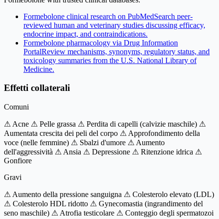
Formebolone clinical research on PubMed
Search peer-
reviewed human and veterinary studies discussing efficacy,
endocrine impact, and contraindications.
Formebolone pharmacology via Drug Information
Portal
Review mechanisms, synonyms, regulatory status, and
toxicology summaries from the U.S. National Library of
Medicine.
Effetti collaterali
Comuni
⚠ Acne
⚠ Pelle grassa
⚠ Perdita di capelli (calvizie maschile)
⚠
Aumentata crescita dei peli del corpo
⚠ Approfondimento della
voce (nelle femmine)
⚠ Sbalzi d'umore
⚠ Aumento
dell'aggressività
⚠ Ansia
⚠ Depressione
⚠ Ritenzione idrica
⚠
Gonfiore
Gravi
⚠ Aumento della pressione sanguigna
⚠ Colesterolo elevato (LDL)
⚠ Colesterolo HDL ridotto
⚠ Gynecomastia (ingrandimento del
seno maschile)
⚠ Atrofia testicolare
⚠ Conteggio degli spermatozoi