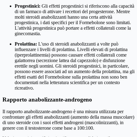
Progestinici:
Gli effetti progestinici si riferiscono alla capacità
di un farmaco di attivare i recettori del progesterone. Mentre
molti steroidi anabolizzanti hanno una certa attività
progestinica, i dati specifici per il Formebolone sono limitati.
L'attività progestinica può portare a effetti collaterali come la
ginecomastia.
Prolattina:
L'uso di steroidi anabolizzanti a volte può
influenzare i livelli di prolattina. Livelli elevati di prolattina
(iperprolattinemia) possono causare effetti collaterali come
galattorrea (secrezione lattea dal capezzolo) e disfunzione
erettile negli uomini. Gli steroidi progestinici, in particolare,
possono essere associati ad un aumento della prolattina, ma gli
effetti esatti del Formebolone sulla prolattina non sono ben
documentati nella letteratura scientifica per un contesto
ricreativo.
Rapporto anabolizzante-androgeno
Il rapporto anabolizzante-androgeno è una misura utilizzata per
confrontare gli effetti anabolizzanti (aumento della massa muscolare)
di uno steroide con i suoi effetti androgeni (mascolinizzanti), in
genere con il testosterone come base a 100:100.