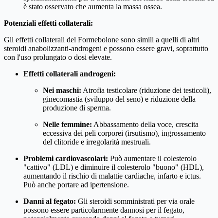
è stato osservato che aumenta la massa ossea.
Potenziali effetti collaterali:
Gli effetti collaterali del Formebolone sono simili a quelli di altri
steroidi anabolizzanti-androgeni e possono essere gravi, soprattutto
con l'uso prolungato o dosi elevate.
Effetti collaterali androgeni:
Nei maschi:
Atrofia testicolare (riduzione dei testicoli),
ginecomastia (sviluppo del seno) e riduzione della
produzione di sperma.
Nelle femmine:
Abbassamento della voce, crescita
eccessiva dei peli corporei (irsutismo), ingrossamento
del clitoride e irregolarità mestruali.
Problemi cardiovascolari:
Può aumentare il colesterolo
"cattivo" (LDL) e diminuire il colesterolo "buono" (HDL),
aumentando il rischio di malattie cardiache, infarto e ictus.
Può anche portare ad ipertensione.
Danni al fegato:
Gli steroidi somministrati per via orale
possono essere particolarmente dannosi per il fegato,