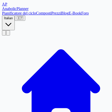
AP
Anabolic
Planner
Pianificatore del ciclo
Composti
Prezzi
Blog
E-Book
Foro
Italian
🇮🇹