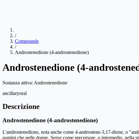
/
Compounds
/
Androstenedione (4-androstenedione)
Androstenedione (4-androstene
Sostanza attiva:
Androstenedione
ancillary
oral
Descrizione
Androstenedione (4-androstenedione)
L'androstenedione, nota anche come 4-androstene-3,17-dione, o "andro"
uomini che nelle donne. Serve come precursore, o intermedio, nella sint