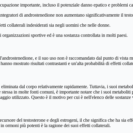
occupazione importante, incluso il potenziale danno epatico e problemi ca
ntegratori di androstenedione non aumentano significativamente il testos
ti collaterali indesiderati sia negli uomini che nelle donne.
i organizzazioni sportive ed è una sostanza controllata in molti paesi.
l'androstenedione, e il suo uso non è raccomandato dal punto di vista med
anno mostrato risultati contrastanti e un'alta probabilità di effetti collate
eliminata dal corpo relativamente rapidamente. Tuttavia, i suoi metabol
 stessa in molte fonti comuni, è importante notare che i suoi metaboliti p
saggio utilizzato. Questo è il motivo per cui è nell'elenco delle sostanze
rsore del testosterone e degli estrogeni, il che significa che ha sia e
n ormoni più potenti è la ragione dei suoi effetti collaterali.