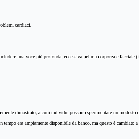
roblemi cardiaci.
cludere una voce più profonda, eccessiva peluria corporea e facciale (ir
mente dimostrato, alcuni individui possono sperimentare un modesto eff
Un tempo era ampiamente disponibile da banco, ma questo è cambiato a c