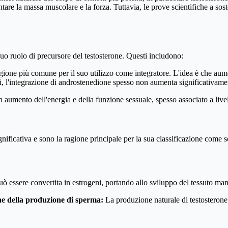
entare la massa muscolare e la forza. Tuttavia, le prove scientifiche a s
suo ruolo di precursore del testosterone. Questi includono:
gione più comune per il suo utilizzo come integratore. L'idea è che aumen
 l'integrazione di androstenedione spesso non aumenta significativamente 
 aumento dell'energia e della funzione sessuale, spesso associato a livell
nificativa e sono la ragione principale per la sua classificazione come so
ò essere convertita in estrogeni, portando allo sviluppo del tessuto m
one della produzione di sperma:
La produzione naturale di testosterone