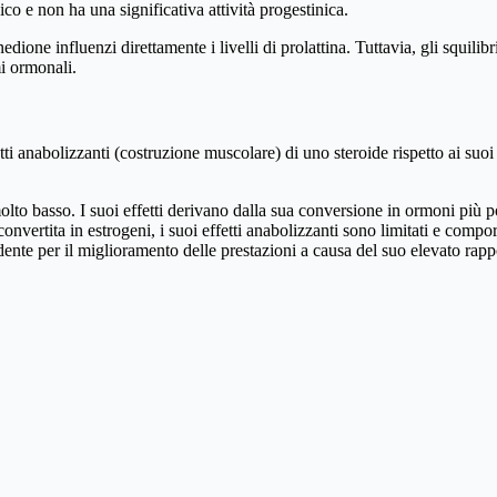
o e non ha una significativa attività progestinica.
one influenzi direttamente i livelli di prolattina. Tuttavia, gli squilibr
mi ormonali.
 anabolizzanti (costruzione muscolare) di uno steroide rispetto ai suoi ef
o basso. I suoi effetti derivano dalla sua conversione in ormoni più po
vertita in estrogeni, i suoi effetti anabolizzanti sono limitati e comporta
ente per il miglioramento delle prestazioni a causa del suo elevato rapp