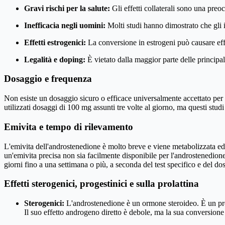
Gravi rischi per la salute:
Gli effetti collaterali sono una pre
Inefficacia negli uomini:
Molti studi hanno dimostrato che gli i
Effetti estrogenici:
La conversione in estrogeni può causare effet
Legalità e doping:
È vietato dalla maggior parte delle principal
Dosaggio e frequenza
Non esiste un dosaggio sicuro o efficace universalmente accettato per 
utilizzati dosaggi di 100 mg assunti tre volte al giorno, ma questi studi h
Emivita e tempo di rilevamento
L'emivita dell'androstenedione è molto breve e viene metabolizzata ed 
un'emivita precisa non sia facilmente disponibile per l'androstenedione
giorni fino a una settimana o più, a seconda del test specifico e del do
Effetti sterogenici, progestinici e sulla prolattina
Sterogenici:
L'androstenedione è un ormone steroideo. È un precu
Il suo effetto androgeno diretto è debole, ma la sua conversione i