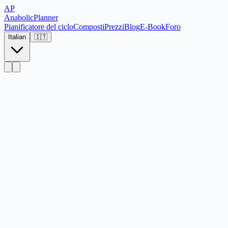
AP
Anabolic
Planner
Pianificatore del ciclo
Composti
Prezzi
Blog
E-Book
Foro
Italian
🇮🇹