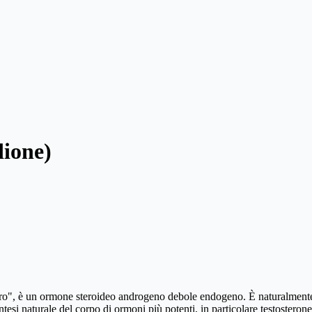
dione)
, è un ormone steroideo androgeno debole endogeno. È naturalmente prod
esi naturale del corpo di ormoni più potenti, in particolare testosterone