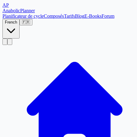
AP
Anabolic
Planner
Planificateur de cycle
Composés
Tarifs
Blog
E-Books
Forum
French
🇫🇷