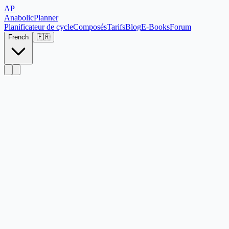
AP
Anabolic
Planner
Planificateur de cycle
Composés
Tarifs
Blog
E-Books
Forum
French
🇫🇷