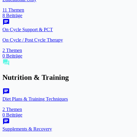
11 Themen
8 Beiträge
chat
On Cycle Support & PCT
On Cycle / Post Cycle Therapy
2 Themen
0 Beiträge
forum
Nutrition & Training
chat
Diet Plans & Training Techniques
2 Themen
0 Beiträge
chat
Supplements & Recovery