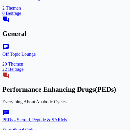
2 Themen
0 Beiträge
forum
General
chat
Off Topic Lounge
20 Themen
22 Beiträge
forum
Performance Enhancing Drugs(PEDs)
Everything About Anabolic Cycles
chat
PEDs - Steroid, Peptide & SARMs
Educational Only