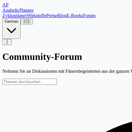
AP
Anabolic
Planner
Zyklusplaner
Wirkstoffe
Preise
Blog
E-Books
Forum
German
🇩🇪
Community-Forum
Nehmen Sie an Diskussionen mit Fitnessbegeisterten aus der ganzen W