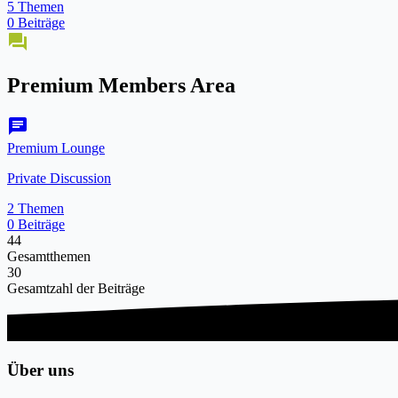
5 Themen
0 Beiträge
forum
Premium Members Area
chat
Premium Lounge
Private Discussion
2 Themen
0 Beiträge
44
Gesamtthemen
30
Gesamtzahl der Beiträge
Über uns