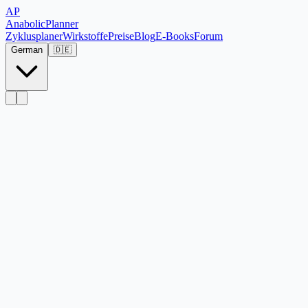
AP
Anabolic
Planner
Zyklusplaner
Wirkstoffe
Preise
Blog
E-Books
Forum
German
🇩🇪