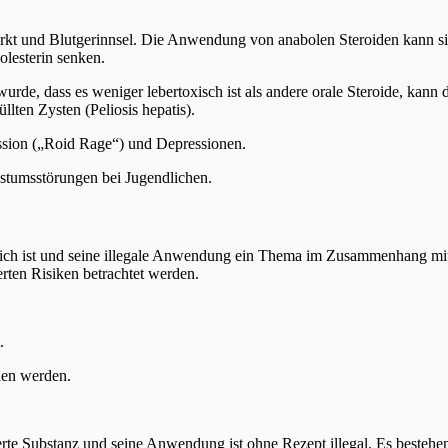
rkt und Blutgerinnsel. Die Anwendung von anabolen Steroiden kann si
lesterin senken.
rde, dass es weniger lebertoxisch ist als andere orale Steroide, kan
lten Zysten (Peliosis hepatis).
sion („Roid Rage“) und Depressionen.
tumsstörungen bei Jugendlichen.
lich ist und seine illegale Anwendung ein Thema im Zusammenhang mit k
ten Risiken betrachtet werden.
.
den werden.
ierte Substanz und seine Anwendung ist ohne Rezept illegal. Es beste