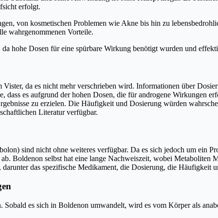
icht erfolgt.
ungen, von kosmetischen Problemen wie Akne bis hin zu lebensbedroh
lle wahrgenommenen Vorteile.
, da hohe Dosen für eine spürbare Wirkung benötigt wurden und effekt
Vister, da es nicht mehr verschrieben wird. Informationen über Dosie
e, dass es aufgrund der hohen Dosen, die für androgene Wirkungen erfor
Ergebnisse zu erzielen. Die Häufigkeit und Dosierung würden wahrschei
chaftlichen Literatur verfügbar.
olon) sind nicht ohne weiteres verfügbar. Da es sich jedoch um ein P
ab. Boldenon selbst hat eine lange Nachweiszeit, wobei Metaboliten
, darunter das spezifische Medikament, die Dosierung, die Häufigkeit u
gen
n. Sobald es sich in Boldenon umwandelt, wird es vom Körper als anab