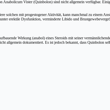
on Anabolicum Vister (Quinbolon) sind nicht allgemein verfügbar. Ei
e solchen mit progestogener Aktivität, kann manchmal zu einem Anstie
unter erektile Dysfunktion, verminderte Libido und Brustgewebeverg
aufbauende Wirkung (anabol) eines Steroids mit seiner vermännlichend
t nicht allgemein dokumentiert. Es ist jedoch bekannt, dass Quinbolon 