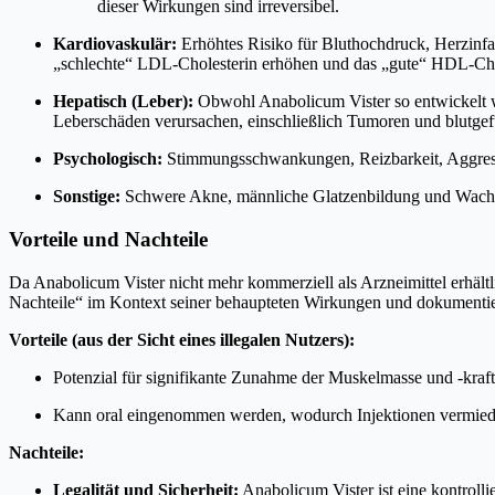
dieser Wirkungen sind irreversibel.
Kardiovaskulär:
Erhöhtes Risiko für Bluthochdruck, Herzinfa
„schlechte“ LDL-Cholesterin erhöhen und das „gute“ HDL-Cho
Hepatisch (Leber):
Obwohl Anabolicum Vister so entwickelt wu
Leberschäden verursachen, einschließlich Tumoren und blutgefül
Psychologisch:
Stimmungsschwankungen, Reizbarkeit, Aggres
Sonstige:
Schwere Akne, männliche Glatzenbildung und Wachs
Vorteile und Nachteile
Da Anabolicum Vister nicht mehr kommerziell als Arzneimittel erhält
Nachteile“ im Kontext seiner behaupteten Wirkungen und dokumentier
Vorteile (aus der Sicht eines illegalen Nutzers):
Potenzial für signifikante Zunahme der Muskelmasse und -kraft
Kann oral eingenommen werden, wodurch Injektionen vermie
Nachteile:
Legalität und Sicherheit:
Anabolicum Vister ist eine kontroll