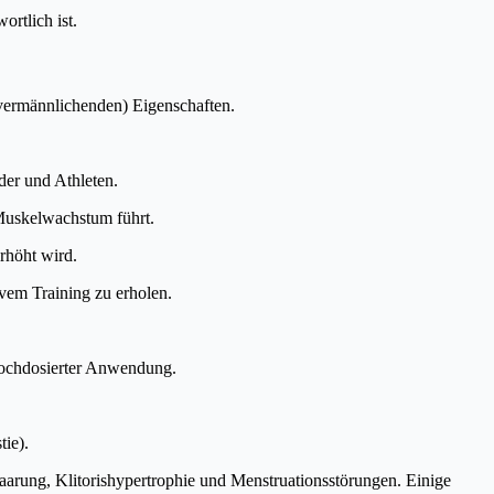
rtlich ist.
vermännlichenden) Eigenschaften.
der und Athleten.
 Muskelwachstum führt.
rhöht wird.
vem Training zu erholen.
hochdosierter Anwendung.
ie).
arung, Klitorishypertrophie und Menstruationsstörungen. Einige