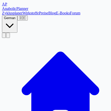
AP
Anabolic
Planner
Zyklusplaner
Wirkstoffe
Preise
Blog
E-Books
Forum
German
🇩🇪