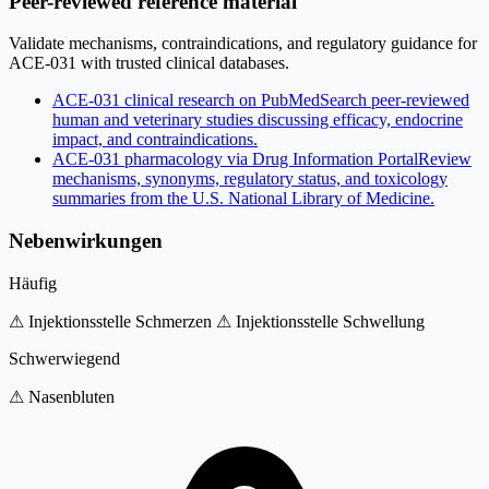
Peer-reviewed reference material
Validate mechanisms, contraindications, and regulatory guidance for
ACE-031 with trusted clinical databases.
ACE-031 clinical research on PubMed
Search peer-reviewed
human and veterinary studies discussing efficacy, endocrine
impact, and contraindications.
ACE-031 pharmacology via Drug Information Portal
Review
mechanisms, synonyms, regulatory status, and toxicology
summaries from the U.S. National Library of Medicine.
Nebenwirkungen
Häufig
⚠ Injektionsstelle Schmerzen
⚠ Injektionsstelle Schwellung
Schwerwiegend
⚠ Nasenbluten