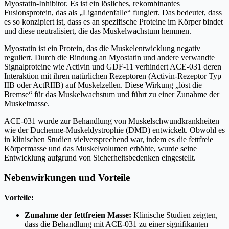
Myostatin-Inhibitor. Es ist ein lösliches, rekombinantes
Fusionsprotein, das als „Ligandenfalle“ fungiert. Das bedeutet, dass
es so konzipiert ist, dass es an spezifische Proteine im Körper bindet
und diese neutralisiert, die das Muskelwachstum hemmen.
Myostatin ist ein Protein, das die Muskelentwicklung negativ
reguliert. Durch die Bindung an Myostatin und andere verwandte
Signalproteine wie Activin und GDF-11 verhindert ACE-031 deren
Interaktion mit ihren natürlichen Rezeptoren (Activin-Rezeptor Typ
IIB oder ActRIIB) auf Muskelzellen. Diese Wirkung „löst die
Bremse“ für das Muskelwachstum und führt zu einer Zunahme der
Muskelmasse.
ACE-031 wurde zur Behandlung von Muskelschwundkrankheiten
wie der Duchenne-Muskeldystrophie (DMD) entwickelt. Obwohl es
in klinischen Studien vielversprechend war, indem es die fettfreie
Körpermasse und das Muskelvolumen erhöhte, wurde seine
Entwicklung aufgrund von Sicherheitsbedenken eingestellt.
Nebenwirkungen und Vorteile
Vorteile:
Zunahme der fettfreien Masse:
Klinische Studien zeigten,
dass die Behandlung mit ACE-031 zu einer signifikanten