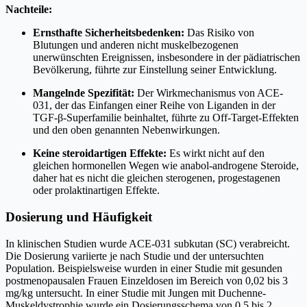
Nachteile:
Ernsthafte Sicherheitsbedenken:
Das Risiko von
Blutungen und anderen nicht muskelbezogenen
unerwünschten Ereignissen, insbesondere in der pädiatrischen
Bevölkerung, führte zur Einstellung seiner Entwicklung.
Mangelnde Spezifität:
Der Wirkmechanismus von ACE-
031, der das Einfangen einer Reihe von Liganden in der
TGF-β-Superfamilie beinhaltet, führte zu Off-Target-Effekten
und den oben genannten Nebenwirkungen.
Keine steroidartigen Effekte:
Es wirkt nicht auf den
gleichen hormonellen Wegen wie anabol-androgene Steroide,
daher hat es nicht die gleichen sterogenen, progestagenen
oder prolaktinartigen Effekte.
Dosierung und Häufigkeit
In klinischen Studien wurde ACE-031 subkutan (SC) verabreicht.
Die Dosierung variierte je nach Studie und der untersuchten
Population. Beispielsweise wurden in einer Studie mit gesunden
postmenopausalen Frauen Einzeldosen im Bereich von 0,02 bis 3
mg/kg untersucht. In einer Studie mit Jungen mit Duchenne-
Muskeldystrophie wurde ein Dosierungsschema von 0,5 bis 2