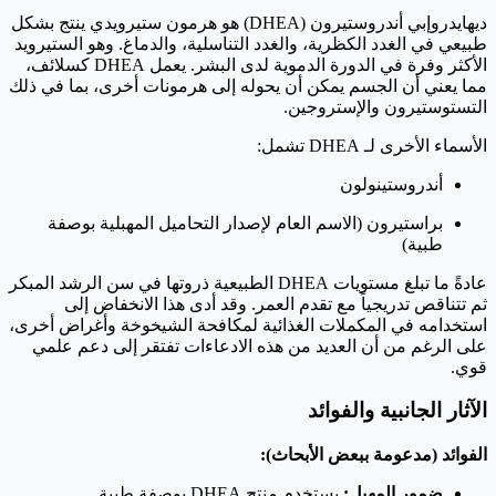
ديهايدروإبي أندروستيرون (DHEA) هو هرمون ستيرويدي ينتج بشكل
طبيعي في الغدد الكظرية، والغدد التناسلية، والدماغ. وهو الستيرويد
الأكثر وفرة في الدورة الدموية لدى البشر. يعمل DHEA كسلائف،
مما يعني أن الجسم يمكن أن يحوله إلى هرمونات أخرى، بما في ذلك
التستوستيرون والإستروجين.
الأسماء الأخرى لـ DHEA تشمل:
أندروستينولون
براستيرون (الاسم العام لإصدار التحاميل المهبلية بوصفة
طبية)
عادةً ما تبلغ مستويات DHEA الطبيعية ذروتها في سن الرشد المبكر
ثم تتناقص تدريجياً مع تقدم العمر. وقد أدى هذا الانخفاض إلى
استخدامه في المكملات الغذائية لمكافحة الشيخوخة وأغراض أخرى،
على الرغم من أن العديد من هذه الادعاءات تفتقر إلى دعم علمي
قوي.
الآثار الجانبية والفوائد
الفوائد (مدعومة ببعض الأبحاث):
ضمور المهبل:
يستخدم منتج DHEA بوصفة طبية