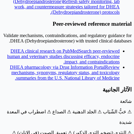
(Dehydroepiandrosterone)
Refresh safety monitoring, lab
work, and countermeasure strategies tailored for DHEA
(Dehydroepiandrosterone) protocols.
Peer-reviewed reference material
Validate mechanisms, contraindications, and regulatory guidance for
DHEA (Dehydroepiandrosterone) with trusted clinical databases.
DHEA clinical research on PubMed
Search peer-reviewed
human and veterinary studies discussing efficacy, endocrine
impact, and contraindications.
DHEA pharmacology via Drug Information Portal
Review
mechanisms, synonyms, regulatory status, and toxicology
summaries from the U.S. National Library of Medicine.
الآثار الجانبية
شائعة
⚠ حَبُّ الشّبَاب
⚠ الجلد الدهنية
⚠ الصداع
⚠ اضطراب في المعدة
شديدة
⚠ التثدي (تضخم الثدي الذكور)
⚠ تعميق الصوت (في الإناث)
⚠