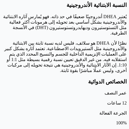
النسبة الابتنائية الأندروجينية
يُعتبر DHEA أندروجينًا ضعيفًا في حد ذاته. فهو يُمارس آثاره الابتنائية
والأندروجينية بشكل أساسي بعد تحويله إلى هرمونات أكثر فعالية
مثل التستوستيرون وديهايدروتستوستيرون (DHT) في الأنسجة
الطرفية.
نظرًا لأن DHEA هو سلائف، فليس لديه نسبة ثابتة بين الابتنائية
والأندروجينية مثل الستيرويدات الاصطناعية. تعتمد آثاره بشكل كبير
على العمليات الإنزيمية الداخلية للجسم والنسيج المحدد الذي يتم
استقلابه فيه. من غير الدقيق تعيين نسبة رقمية بسيطة مثل 1:1 أو
1:10. إن الآثار الابتنائية والأندروجينية هي نتيجة تحويله إلى مركبات
أخرى، وليس عملًا مباشرًا بقوة ثابتة.
الخصائص الدوائية
عمر النصف
12 ساعات
الجرعة الفعالة
100%