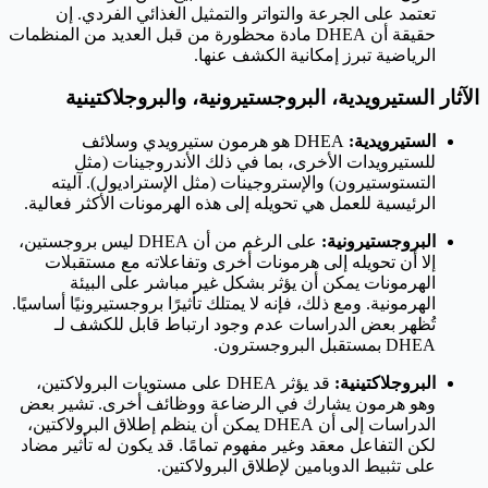
تعتمد على الجرعة والتواتر والتمثيل الغذائي الفردي. إن
حقيقة أن DHEA مادة محظورة من قبل العديد من المنظمات
الرياضية تبرز إمكانية الكشف عنها.
الآثار الستيرويدية، البروجستيرونية، والبروجلاكتينية
الستيرويدية:
DHEA هو هرمون ستيرويدي وسلائف
للستيرويدات الأخرى، بما في ذلك الأندروجينات (مثل
التستوستيرون) والإستروجينات (مثل الإستراديول). آليته
الرئيسية للعمل هي تحويله إلى هذه الهرمونات الأكثر فعالية.
البروجستيرونية:
على الرغم من أن DHEA ليس بروجستين،
إلا أن تحويله إلى هرمونات أخرى وتفاعلاته مع مستقبلات
الهرمونات يمكن أن يؤثر بشكل غير مباشر على البيئة
الهرمونية. ومع ذلك، فإنه لا يمتلك تأثيرًا بروجستيرونيًا أساسيًا.
تُظهر بعض الدراسات عدم وجود ارتباط قابل للكشف لـ
DHEA بمستقبل البروجسترون.
البروجلاكتينية:
قد يؤثر DHEA على مستويات البرولاكتين،
وهو هرمون يشارك في الرضاعة ووظائف أخرى. تشير بعض
الدراسات إلى أن DHEA يمكن أن ينظم إطلاق البرولاكتين،
لكن التفاعل معقد وغير مفهوم تمامًا. قد يكون له تأثير مضاد
على تثبيط الدوبامين لإطلاق البرولاكتين.