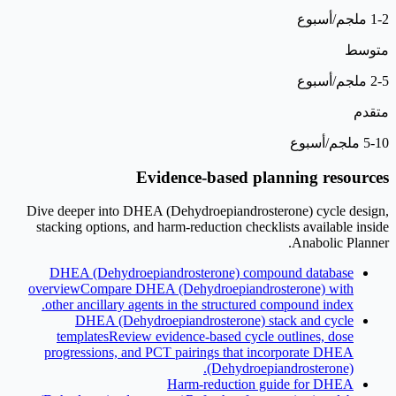
1-2 ملجم/أسبوع
متوسط
2-5 ملجم/أسبوع
متقدم
5-10 ملجم/أسبوع
Evidence-based planning resources
Dive deeper into DHEA (Dehydroepiandrosterone) cycle design,
stacking options, and harm-reduction checklists available inside
Anabolic Planner.
DHEA (Dehydroepiandrosterone) compound database
overview
Compare DHEA (Dehydroepiandrosterone) with
other ancillary agents in the structured compound index.
DHEA (Dehydroepiandrosterone) stack and cycle
templates
Review evidence-based cycle outlines, dose
progressions, and PCT pairings that incorporate DHEA
(Dehydroepiandrosterone).
Harm-reduction guide for DHEA