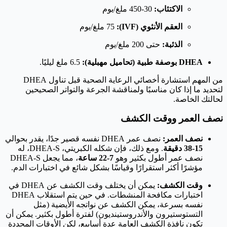
الاكتئاب:
30-450 ملغ/يوم
العقم الأنثوي (IVF):
75 ملغ/يوم
الذئبة:
حتى 200 ملغ/يوم
DHEA بوصفة طبية (تحاميل مهبلية):
6.5 ملغ ليليًا.
من المهم استشارة أخصائي الرعاية الصحية قبل تناول DHEA
لتحديد ما إذا كان مناسبًا ولمناقشة الجرعة والتواتر الصحيحين
لحالتك الخاصة.
نصف العمر ووقت الكشف
نصف العمر:
نصف عمر DHEA نفسه قصير جدًا، يقدر بحوالي
15-38 دقيقة
. ومع ذلك، فإن شكله الكبريتي، DHEA-S، له
نصف عمر أطول بكثير وهو
7-22 ساعة
، مما يجعل DHEA-S
مؤشرًا أكثر استقرارًا وقياسًا بشكل شائع في اختبارات الدم.
وقت الكشف:
يمكن أن يختلف وقت الكشف عن DHEA في
اختبارات مكافحة المنشطات. في حين يتم استقلاب DHEA
نفسه بسرعة، يمكن الكشف عن نواتجه الأيضية (مثل
التستوستيرون والأندروستينديون) لفترة أطول بكثير. يمكن أن
تكون نافذة الكشف العامة عدة أسابيع، لكن الأوقات المحددة