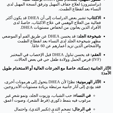
(براستيرون) لعلاج جفاف المهبل وترقق أنسجة المهبل لدى
النساء بعد انقطاع الطمث.
الاكتئاب:
تشير بعض الدراسات إلى أن DHEA قد يكون أكثر
فعالية من العلاج الوهمي في علاج الاكتئاب، خاصةً لدى
الأفراد الذين يعانون من انخفاض مستويات DHEA.
شيخوخة الجلد:
قد يحسن DHEA عن طريق الفم أو الموضعي
مظهر شيخوخة الجلد لدى النساء بعد انقطاع الطمث
والأشخاص الذين تزيد أعمارهم عن 60 عامًا.
العقم:
قد يحسن تناول DHEA قبل الإخصاب في المختبر
(IVF) فرص الحمل وولادة طفل حي في بعض الحالات.
الآثار الجانبية (ممكنة، خاصةً مع الجرعات العالية أو الاستخدام طويل
الأمد):
الآثار الهرمونية:
نظرًا لأن DHEA يتحول إلى هرمونات أخرى،
فقد يؤدي إلى آثار جانبية مرتبطة بزيادة مستويات الأندروجين.
في النساء:
حب الشباب، وزيوت الجلد، ونمو شعر غير
مرغوب فيه بنمط ذكوري (فرط الشعر)، وصوت أعمق.
في الرجال:
تضخم الثدي (تكبير الثدي)، واحتمال