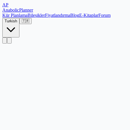
AP
Anabolic
Planner
Kür Planlama
Bileşikler
Fiyatlandırma
Blog
E-Kitaplar
Forum
Turkish
🇹🇷