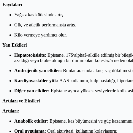
Faydaları
Yağsız kas kütlesinde artış.
Güç ve atletik performansta artış.
Kilo vermeye yardımcı olur.
Yan Etkileri
Hepatotoksisite:
Epistane, 17$\alpha$-alkille edilmiş bir bileşik
azaldığı veya bloke olduğu bir durum olan kolestaz'a neden olabi
Androjenik yan etkiler:
Bunlar arasında akne, saç dökülmesi (g
Kardiyovasküler yük:
AAS kullanımı, kalp hastalığı, hipertansi
Diğer yan etkiler:
Epistane ayrıca yüksek seviyelerde kolik asit
Artıları ve Eksileri
Artıları:
Anabolik etkiler:
Epistane, kas büyümesini ve güç kazanımını d
Oral uygulama:
Oral aktivitesi, kullanımı kolaylaştırır.