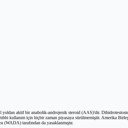
oral yoldan aktif bir anabolik-androjenik steroid (AAS)'dir. Dihidrotest
ncak tıbbi kullanım için hiçbir zaman piyasaya sürülmemiştir. Amerika Bir
sı (WADA) tarafından da yasaklanmıştır.