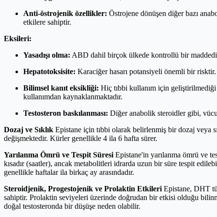
Anti-östrojenik özellikler:
Östrojene dönüşen diğer bazı anaboli
etkilere sahiptir.
Eksileri:
Yasadışı olma:
ABD dahil birçok ülkede kontrollü bir maddedir 
Hepatotoksisite:
Karaciğer hasarı potansiyeli önemli bir risktir.
Bilimsel kanıt eksikliği:
Hiç tıbbi kullanım için geliştirilmediği
kullanımdan kaynaklanmaktadır.
Testosteron baskılanması:
Diğer anabolik steroidler gibi, vücu
Dozaj ve Sıklık
Epistane için tıbbi olarak belirlenmiş bir dozaj veya 
değişmektedir. Kürler genellikle 4 ila 6 hafta sürer.
Yarılanma Ömrü ve Tespit Süresi
Epistane'in yarılanma ömrü ve tesp
kısadır (saatler), ancak metabolitleri idrarda uzun bir süre tespit edile
genellikle haftalar ila birkaç ay arasındadır.
Steroidjenik, Progestojenik ve Prolaktin Etkileri
Epistane, DHT tür
sahiptir. Prolaktin seviyeleri üzerinde doğrudan bir etkisi olduğu bili
doğal testosteronda bir düşüşe neden olabilir.