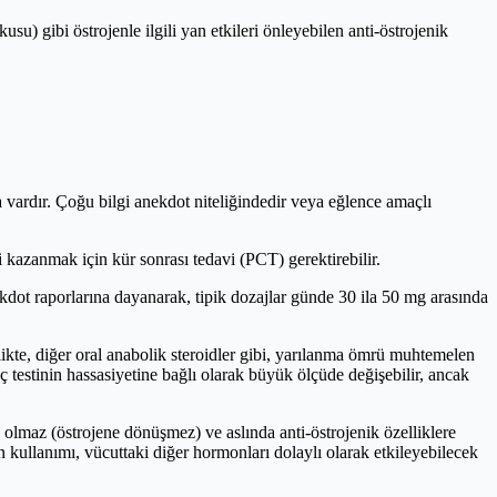
) gibi östrojenle ilgili yan etkileri önleyebilen anti-östrojenik
rma vardır. Çoğu bilgi anekdot niteliğindedir veya eğlence amaçlı
i kazanmak için kür sonrası tedavi (PCT) gerektirebilir.
ekdot raporlarına dayanarak, tipik dozajlar günde 30 ila 50 mg arasında
rlikte, diğer oral anabolik steroidler gibi, yarılanma ömrü muhtemelen
laç testinin hassasiyetine bağlı olarak büyük ölçüde değişebilir, ancak
olmaz (östrojene dönüşmez) ve aslında anti-östrojenik özelliklere
n kullanımı, vücuttaki diğer hormonları dolaylı olarak etkileyebilecek