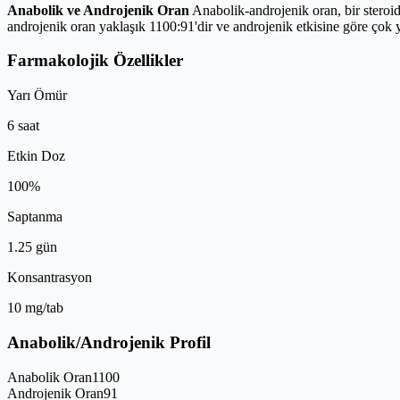
Anabolik ve Androjenik Oran
Anabolik-androjenik oran, bir steroidi
androjenik oran yaklaşık 1100:91'dir ve androjenik etkisine göre çok 
Farmakolojik Özellikler
Yarı Ömür
6 saat
Etkin Doz
100%
Saptanma
1.25 gün
Konsantrasyon
10 mg/tab
Anabolik/Androjenik Profil
Anabolik Oran
1100
Androjenik Oran
91