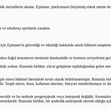
k steroidlerin aksine, Epistane, jinekomasti (büyümüş erkek meme dokusu
ve rekabetçi sporlarda yasaktır.
 için Epistane'in güvenliği ve etkinliği hakkında sınırlı bilimsel araştı
dun doğal testosteron üretimini durdurabilir ve hormon seviyelerini ger
sıklık yoktur. Bununla birlikte, vücut geliştirme topluluğundan gelen an
it süresi bilimsel literatürde kesin olarak belirlenmemiştir. Bununla bi
bilir. Tespit süresi, doza, kullanım süresine, bireysel metabolizmaya ve i
evidir ve bu nedenle progestojenik veya östrojenik değildir. Aromatize 
nmemektedir. Bununla birlikte, bir anabolik-androjenik steroid olduğu içi