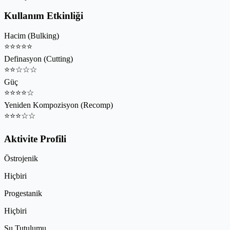
Kullanım Etkinliği
Hacim (Bulking)
⭐
⭐
⭐
⭐
⭐
Definasyon (Cutting)
⭐
⭐
☆
☆
☆
Güç
⭐
⭐
⭐
⭐
☆
Yeniden Kompozisyon (Recomp)
⭐
⭐
⭐
☆
☆
Aktivite Profili
Östrojenik
Hiçbiri
Progestanik
Hiçbiri
Su Tutulumu