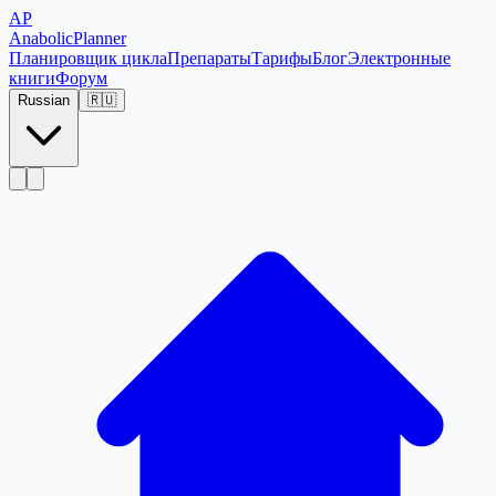
AP
Anabolic
Planner
Планировщик цикла
Препараты
Тарифы
Блог
Электронные
книги
Форум
Russian
🇷🇺