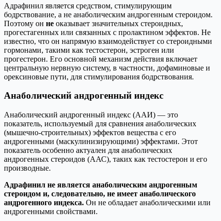
Адрафинил является средством, стимулирующим
бодрствование, а не анаболическим андрогенным стероидом.
Поэтому он
не
оказывает значительных стероидных,
прогестагенных или связанных с пролактином эффектов. Не
известно, что он напрямую взаимодействует со стероидными
гормонами, такими как тестостерон, эстроген или
прогестерон. Его основной механизм действия включает
центральную нервную систему, в частности, дофаминовые и
орексиновые пути, для стимулирования бодрствования.
Анаболический андрогенный индекс
Анаболический андрогенный индекс (ААИ) — это
показатель, используемый для сравнения анаболических
(мышечно-строительных) эффектов вещества с его
андрогенными (маскулинизирующими) эффектами. Этот
показатель особенно актуален для анаболических
андрогенных стероидов (ААС), таких как тестостерон и его
производные.
Адрафинил не является анаболическим андрогенным
стероидом и, следовательно, не имеет анаболического
андрогенного индекса.
Он не обладает анаболическими или
андрогенными свойствами.