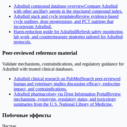
Adrafinil compound database overview
Compare Adrafinil
with other ancillary agents in the structured compound index.
Adrafinil stack and cycle templates
Review evidence-based
cycle outlines, dose progressions, and PCT pairings that
incorporate Adrafinil.
Harm-reduction guide for Adrafinil
Refresh safety monitoring,
lab work, and countermeasure strategies tailored for Adrafinil
protocols.
Peer-reviewed reference material
Validate mechanisms, contraindications, and regulatory guidance for
Adrafinil with trusted clinical databases.
Adrafinil clinical research on PubMed
Search peer-reviewed
human and veterinary studies discussing efficacy, endocrine
impact, and contraindications.
Adrafinil pharmacology via Drug Information Portal
Review
mechanisms, synonyms, regulatory status, and toxicology
summaries from the U.S. National Library of Medicine.
Побочные эффекты
Частые