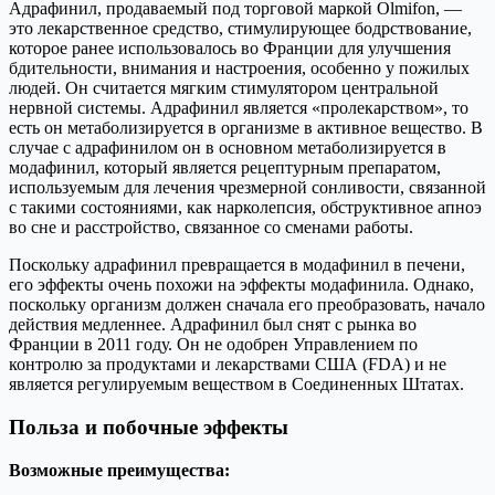
Адрафинил, продаваемый под торговой маркой Olmifon, —
это лекарственное средство, стимулирующее бодрствование,
которое ранее использовалось во Франции для улучшения
бдительности, внимания и настроения, особенно у пожилых
людей. Он считается мягким стимулятором центральной
нервной системы. Адрафинил является «пролекарством», то
есть он метаболизируется в организме в активное вещество. В
случае с адрафинилом он в основном метаболизируется в
модафинил, который является рецептурным препаратом,
используемым для лечения чрезмерной сонливости, связанной
с такими состояниями, как нарколепсия, обструктивное апноэ
во сне и расстройство, связанное со сменами работы.
Поскольку адрафинил превращается в модафинил в печени,
его эффекты очень похожи на эффекты модафинила. Однако,
поскольку организм должен сначала его преобразовать, начало
действия медленнее. Адрафинил был снят с рынка во
Франции в 2011 году. Он не одобрен Управлением по
контролю за продуктами и лекарствами США (FDA) и не
является регулируемым веществом в Соединенных Штатах.
Польза и побочные эффекты
Возможные преимущества: