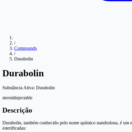
/
Compounds
/
Durabolin
Durabolin
Substância Ativa:
Durabolin
steroid
injectable
Descrição
Durabolin, também conhecido pelo nome químico nandrolona, é um es
esterificadas: