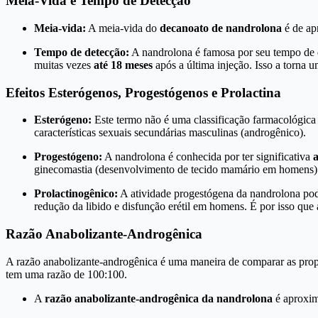
Meia-Vida e Tempo de Detecção
Meia-vida:
A meia-vida do
decanoato de nandrolona
é de ap
Tempo de detecção:
A nandrolona é famosa por seu tempo de d
muitas vezes
até 18 meses
após a última injeção. Isso a torna um
Efeitos Esterógenos, Progestógenos e Prolactina
Esterógeno:
Este termo não é uma classificação farmacológica
características sexuais secundárias masculinas (androgênico).
Progestógeno:
A nandrolona é conhecida por ter significativa
ginecomastia (desenvolvimento de tecido mamário em homens) e
Prolactinogênico:
A atividade progestógena da nandrolona pode
redução da libido e disfunção erétil em homens. É por isso que 
Razão Anabolizante-Androgênica
A razão anabolizante-androgênica é uma maneira de comparar as propr
tem uma razão de 100:100.
A
razão anabolizante-androgênica da nandrolona
é aproxi