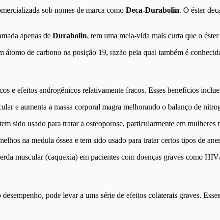
comercializada sob nomes de marca como
Deca-Durabolin
. O éster dec
hamada apenas de
Durabolin
, tem uma meia-vida mais curta que o éster
a um átomo de carbono na posição 19, razão pela qual também é conhecid
os e efeitos androgênicos relativamente fracos. Esses benefícios inclu
ar e aumenta a massa corporal magra melhorando o balanço de nitrogêni
tem sido usado para tratar a osteoporose, particularmente em mulheres
lhos na medula óssea e tem sido usado para tratar certos tipos de anem
erda muscular (caquexia) em pacientes com doenças graves como HIV
desempenho, pode levar a uma série de efeitos colaterais graves. Esse