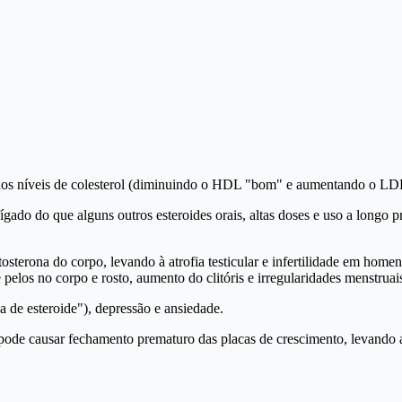
s nos níveis de colesterol (diminuindo o HDL "bom" e aumentando o LDL
ado do que alguns outros esteroides orais, altas doses e uso a longo p
osterona do corpo, levando à atrofia testicular e infertilidade em hom
los no corpo e rosto, aumento do clitóris e irregularidades menstruai
a de esteroide"), depressão e ansiedade.
pode causar fechamento prematuro das placas de crescimento, levando a