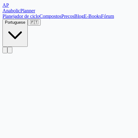
AP
Anabolic
Planner
Planejador de ciclo
Compostos
Preços
Blog
E-Books
Fórum
Portuguese
🇵🇹