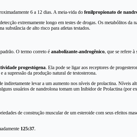
roximadamente 6 a 12 dias. A meia-vida do
fenilpropionato de nandr
etecção extremamente longo em testes de drogas. Os metabólitos da n
a substância de alto risco para atletas testados.
 padrão. O termo correto é
anabolizante-androgênico
, que se refere 
atividade progestógena
. Ela pode se ligar aos receptores de progester
 a supressão da produção natural de testosterona.
 indiretamente levar a um aumento nos níveis de prolactina. Níveis alt
alguns usuários de nandrolona tomam um Inibidor de Prolactina (por exem
iedades de construção muscular de um esteroide com seus efeitos masc
madamente
125:37
.