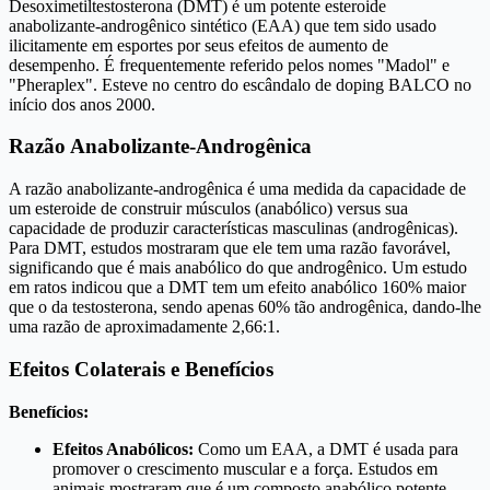
Desoximetiltestosterona (DMT) é um potente esteroide
anabolizante-androgênico sintético (EAA) que tem sido usado
ilicitamente em esportes por seus efeitos de aumento de
desempenho. É frequentemente referido pelos nomes "Madol" e
"Pheraplex". Esteve no centro do escândalo de doping BALCO no
início dos anos 2000.
Razão Anabolizante-Androgênica
A razão anabolizante-androgênica é uma medida da capacidade de
um esteroide de construir músculos (anabólico) versus sua
capacidade de produzir características masculinas (androgênicas).
Para DMT, estudos mostraram que ele tem uma razão favorável,
significando que é mais anabólico do que androgênico. Um estudo
em ratos indicou que a DMT tem um efeito anabólico 160% maior
que o da testosterona, sendo apenas 60% tão androgênica, dando-lhe
uma razão de aproximadamente 2,66:1.
Efeitos Colaterais e Benefícios
Benefícios:
Efeitos Anabólicos:
Como um EAA, a DMT é usada para
promover o crescimento muscular e a força. Estudos em
animais mostraram que é um composto anabólico potente.