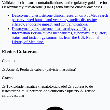
Validate mechanisms, contraindications, and regulatory guidance for
Desoxymethyltestosterone (DMT) with trusted clinical databases.
Desoxymethyltestosterone clinical research on PubMed
Search
peer-reviewed human and veterinary studies discussing
efficacy, endocrine impact, and contraindications.
Desoxymethyltestosterone pharmacology via Drug
Information Portal
Review mechanisms, synonyms, regulatory
status, and toxicology summaries from the U.S. National
Library of Medicine.
Efeitos Colaterais
Comuns
⚠ Acne
⚠ Perda de cabelo (calvície masculina)
Graves
⚠ Toxicidade hepática (hepatotoxicidade)
⚠ Supressão de
testosterona
⚠ Hipertrofia do ventrículo esquerdo
⚠ Tensão
cardiovascular