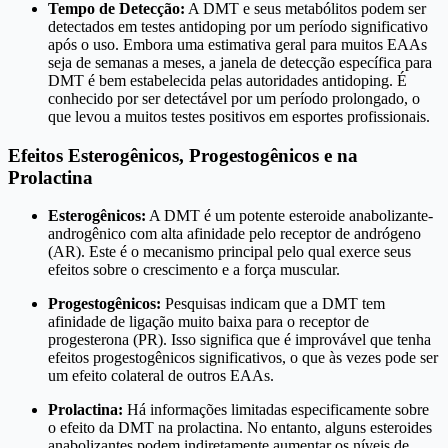
Tempo de Detecção:
A DMT e seus metabólitos podem ser
detectados em testes antidoping por um período significativo
após o uso. Embora uma estimativa geral para muitos EAAs
seja de semanas a meses, a janela de detecção específica para
DMT é bem estabelecida pelas autoridades antidoping. É
conhecido por ser detectável por um período prolongado, o
que levou a muitos testes positivos em esportes profissionais.
Efeitos Esterogênicos, Progestogênicos e na
Prolactina
Esterogênicos:
A DMT é um potente esteroide anabolizante-
androgênico com alta afinidade pelo receptor de andrógeno
(AR). Este é o mecanismo principal pelo qual exerce seus
efeitos sobre o crescimento e a força muscular.
Progestogênicos:
Pesquisas indicam que a DMT tem
afinidade de ligação muito baixa para o receptor de
progesterona (PR). Isso significa que é improvável que tenha
efeitos progestogênicos significativos, o que às vezes pode ser
um efeito colateral de outros EAAs.
Prolactina:
Há informações limitadas especificamente sobre
o efeito da DMT na prolactina. No entanto, alguns esteroides
anabolizantes podem indiretamente aumentar os níveis de