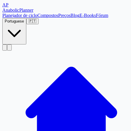
AP
Anabolic
Planner
Planejador de ciclo
Compostos
Preços
Blog
E-Books
Fórum
Portuguese
🇵🇹