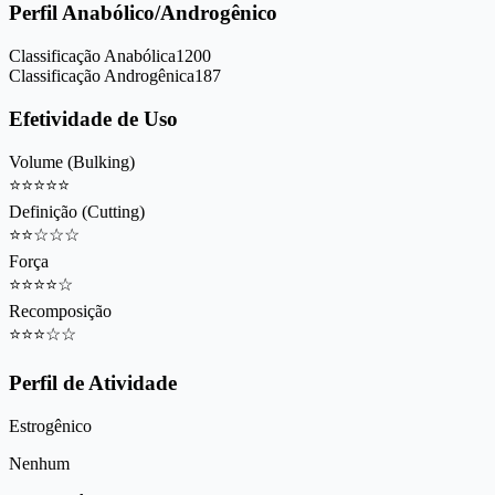
Perfil Anabólico/Androgênico
Classificação Anabólica
1200
Classificação Androgênica
187
Efetividade de Uso
Volume (Bulking)
⭐
⭐
⭐
⭐
⭐
Definição (Cutting)
⭐
⭐
☆
☆
☆
Força
⭐
⭐
⭐
⭐
☆
Recomposição
⭐
⭐
⭐
☆
☆
Perfil de Atividade
Estrogênico
Nenhum