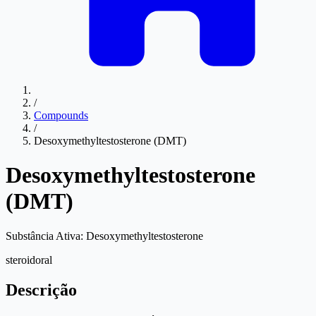
/
Compounds
/
Desoxymethyltestosterone (DMT)
Desoxymethyltestosterone
(DMT)
Substância Ativa:
Desoxymethyltestosterone
steroid
oral
Descrição