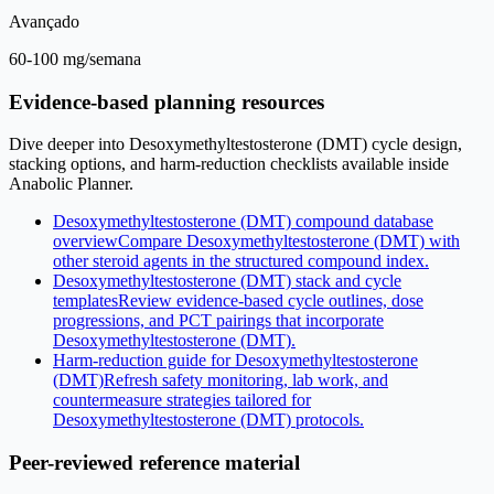
Avançado
60-100 mg/semana
Evidence-based planning resources
Dive deeper into Desoxymethyltestosterone (DMT) cycle design,
stacking options, and harm-reduction checklists available inside
Anabolic Planner.
Desoxymethyltestosterone (DMT) compound database
overview
Compare Desoxymethyltestosterone (DMT) with
other steroid agents in the structured compound index.
Desoxymethyltestosterone (DMT) stack and cycle
templates
Review evidence-based cycle outlines, dose
progressions, and PCT pairings that incorporate
Desoxymethyltestosterone (DMT).
Harm-reduction guide for Desoxymethyltestosterone
(DMT)
Refresh safety monitoring, lab work, and
countermeasure strategies tailored for
Desoxymethyltestosterone (DMT) protocols.
Peer-reviewed reference material