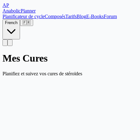
AP
Anabolic
Planner
Planificateur de cycle
Composés
Tarifs
Blog
E-Books
Forum
French
🇫🇷
Mes Cures
Planifiez et suivez vos cures de stéroïdes