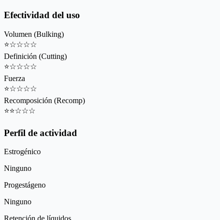
Efectividad del uso
Volumen (Bulking)
⭐
☆
☆
☆
☆
Definición (Cutting)
⭐
☆
☆
☆
☆
Fuerza
⭐
☆
☆
☆
☆
Recomposición (Recomp)
⭐
⭐
☆
☆
☆
Perfil de actividad
Estrogénico
Ninguno
Progestágeno
Ninguno
Retención de líquidos