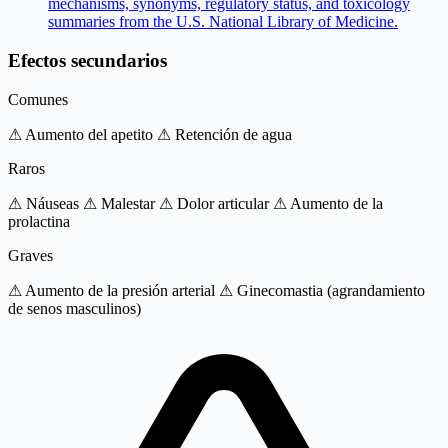
mechanisms, synonyms, regulatory status, and toxicology
summaries from the U.S. National Library of Medicine.
Efectos secundarios
Comunes
⚠ Aumento del apetito
⚠ Retención de agua
Raros
⚠ Náuseas
⚠ Malestar
⚠ Dolor articular
⚠ Aumento de la
prolactina
Graves
⚠ Aumento de la presión arterial
⚠ Ginecomastia (agrandamiento
de senos masculinos)