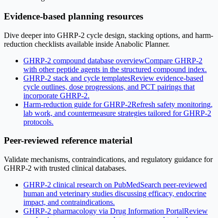
Evidence-based planning resources
Dive deeper into GHRP-2 cycle design, stacking options, and harm-
reduction checklists available inside Anabolic Planner.
GHRP-2 compound database overview
Compare GHRP-2
with other peptide agents in the structured compound index.
GHRP-2 stack and cycle templates
Review evidence-based
cycle outlines, dose progressions, and PCT pairings that
incorporate GHRP-2.
Harm-reduction guide for GHRP-2
Refresh safety monitoring,
lab work, and countermeasure strategies tailored for GHRP-2
protocols.
Peer-reviewed reference material
Validate mechanisms, contraindications, and regulatory guidance for
GHRP-2 with trusted clinical databases.
GHRP-2 clinical research on PubMed
Search peer-reviewed
human and veterinary studies discussing efficacy, endocrine
impact, and contraindications.
GHRP-2 pharmacology via Drug Information Portal
Review