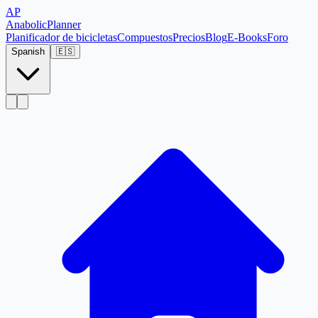
AP
Anabolic
Planner
Planificador de bicicletas
Compuestos
Precios
Blog
E-Books
Foro
Spanish
🇪🇸