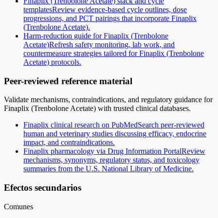
Finaplix (Trenbolone Acetate) stack and cycle
templates
Review evidence-based cycle outlines, dose
progressions, and PCT pairings that incorporate Finaplix
(Trenbolone Acetate).
Harm-reduction guide for Finaplix (Trenbolone
Acetate)
Refresh safety monitoring, lab work, and
countermeasure strategies tailored for Finaplix (Trenbolone
Acetate) protocols.
Peer-reviewed reference material
Validate mechanisms, contraindications, and regulatory guidance for
Finaplix (Trenbolone Acetate) with trusted clinical databases.
Finaplix clinical research on PubMed
Search peer-reviewed
human and veterinary studies discussing efficacy, endocrine
impact, and contraindications.
Finaplix pharmacology via Drug Information Portal
Review
mechanisms, synonyms, regulatory status, and toxicology
summaries from the U.S. National Library of Medicine.
Efectos secundarios
Comunes