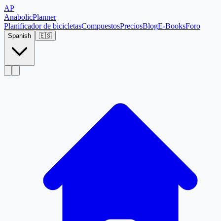
AP
Anabolic
Planner
Planificador de bicicletas
Compuestos
Precios
Blog
E-Books
Foro
Spanish
🇪🇸