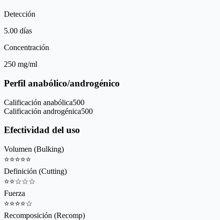
Detección
5.00 días
Concentración
250 mg/ml
Perfil anabólico/androgénico
Calificación anabólica
500
Calificación androgénica
500
Efectividad del uso
Volumen (Bulking)
⭐
⭐
⭐
⭐
⭐
Definición (Cutting)
⭐
⭐
☆
☆
☆
Fuerza
⭐
⭐
⭐
⭐
☆
Recomposición (Recomp)