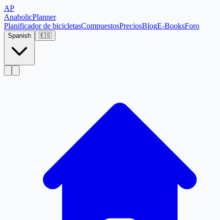
AP
Anabolic
Planner
Planificador de bicicletas
Compuestos
Precios
Blog
E-Books
Foro
Spanish
🇪🇸