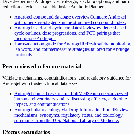
Dive deeper into Androgel cycle design, stacking options, and harm-
reduction checklists available inside Anabolic Planner.
Androgel compound database overview
Compare Androgel
with other steroid agents in the structured compound index.
Androgel stack and cycle templates
Review evidence-based
cycle outlines, dose progressions, and PCT pairings that
incorporate Androgel.
Harm-reduction guide for Androgel
Refresh safety monitoring,
lab work, and countermeasure strategies tailored for Androgel
protocols.
Peer-reviewed reference material
Validate mechanisms, contraindications, and regulatory guidance for
Androgel with trusted clinical databases.
Androgel clinical research on PubMed
Search peer-reviewed
human and veterinary studies discussing efficacy, endocrine
impact, and contraindications.
Androgel pharmacology via Drug Information Portal
Review
mechanisms, synonyms, regulatory status, and toxicology
summaries from the U.S. National Library of Medicine.
Efectos secundarios