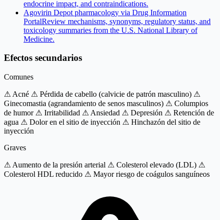
endocrine impact, and contraindications.
Agovirin Depot pharmacology via Drug Information
Portal
Review mechanisms, synonyms, regulatory status, and
toxicology summaries from the U.S. National Library of
Medicine.
Efectos secundarios
Comunes
⚠ Acné
⚠ Pérdida de cabello (calvicie de patrón masculino)
⚠
Ginecomastia (agrandamiento de senos masculinos)
⚠ Columpios
de humor
⚠ Irritabilidad
⚠ Ansiedad
⚠ Depresión
⚠ Retención de
agua
⚠ Dolor en el sitio de inyección
⚠ Hinchazón del sitio de
inyección
Graves
⚠ Aumento de la presión arterial
⚠ Colesterol elevado (LDL)
⚠
Colesterol HDL reducido
⚠ Mayor riesgo de coágulos sanguíneos