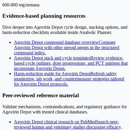
600-800 mg/semana
Evidence-based planning resources
Dive deeper into Agovirin Depot cycle design, stacking options, and
harm-reduction checklists available inside Anabolic Planner.
Agovirin Depot compound database overview
Compare
Agovirin Depot with other steroid agents in the structured
compound index.
Agovirin Depot stack and cycle templates
Review evidence-
based cycle outlines, dose progressions, and PCT pairings that
incorporate Agovirin Depot.
Harm-reduction guide for Agovirin Depot
Refresh safety
monitoring, lab work, and countermeasure strategies tailored
for Agovirin Depot protocols.
Peer-reviewed reference material
Validate mechanisms, contraindications, and regulatory guidance for
Agovirin Depot with trusted clinical databases.
Agovirin Depot clinical research on PubMed
Search peer-
reviewed human and veterinary studies discussing efficacy,