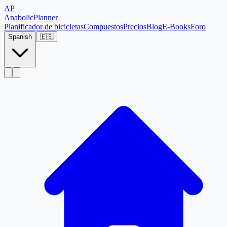
AP
Anabolic
Planner
Planificador de bicicletas
Compuestos
Precios
Blog
E-Books
Foro
Spanish
🇪🇸