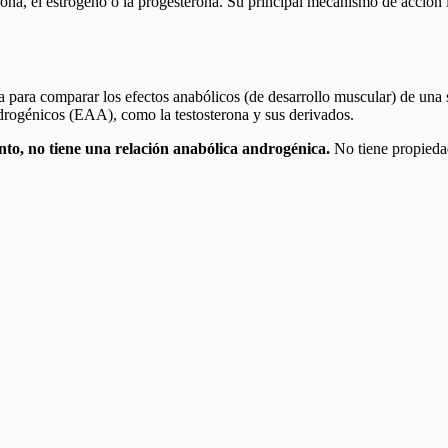
na, el estrógeno o la progesterona. Su principal mecanismo de acción im
 para comparar los efectos anabólicos (de desarrollo muscular) de una 
ndrogénicos (EAA), como la testosterona y sus derivados.
anto, no tiene una relación anabólica androgénica.
No tiene propieda