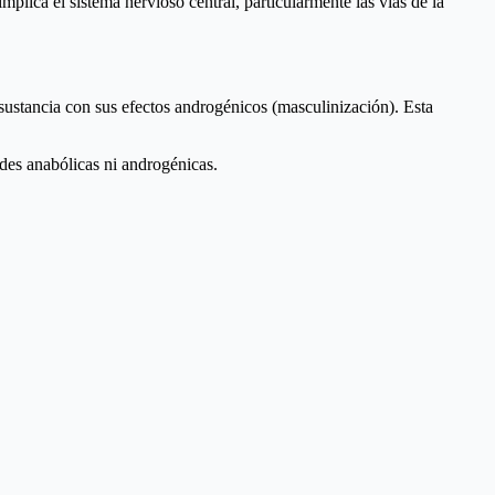
plica el sistema nervioso central, particularmente las vías de la
sustancia con sus efectos androgénicos (masculinización). Esta
des anabólicas ni androgénicas.