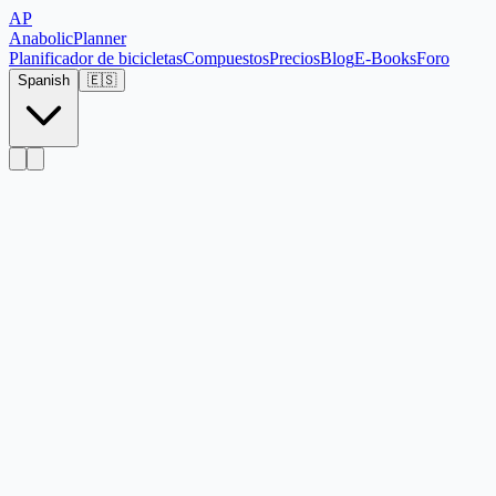
AP
Anabolic
Planner
Planificador de bicicletas
Compuestos
Precios
Blog
E-Books
Foro
Spanish
🇪🇸