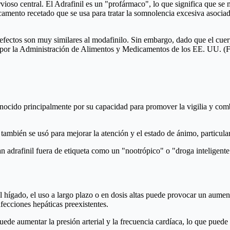
ioso central. El Adrafinil es un "profármaco", lo que significa que se m
camento recetado que se usa para tratar la somnolencia excesiva asociad
 efectos son muy similares al modafinilo. Sin embargo, dado que el cuerp
o por la Administración de Alimentos y Medicamentos de los EE. UU. (
nocido principalmente por su capacidad para promover la vigilia y comba
ambién se usó para mejorar la atención y el estado de ánimo, particula
 adrafinil fuera de etiqueta como un "nootrópico" o "droga inteligente"
l hígado, el uso a largo plazo o en dosis altas puede provocar un aumen
fecciones hepáticas preexistentes.
ede aumentar la presión arterial y la frecuencia cardíaca, lo que puede