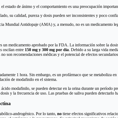
 el estado de ánimo y el comportamiento es una preocupación importan
do, su calidad, pureza y dosis pueden ser inconsistentes y poco confia
encia Mundial Antidopaje (AMA) y, a menudo, no es un medicamento le
o es un medicamento aprobado por la FDA. La información sobre la dosi
s oscilan entre
150 mg y 300 mg por día
. Debido a su larga vida medi
as no son recomendaciones médicas y el potencial de efectos secundario
madamente 1 hora. Sin embargo, es un profármaco que se metaboliza en
lación de modafinilo en el sistema.
el ácido modafinilo, se pueden detectar en la orina durante un período 
dosis y la frecuencia de uso. Las pruebas de saliva pueden detectarlo ha
actina
nabólico-androgénico. Por lo tanto,
no
tiene efectos significativos relaci